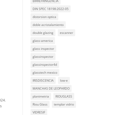
BIRREFRINGENCIA
DIN SPEC 18198:2022-05
distorsion optica
doble acristalamiento
double glazing
escanner
glass-america
glass inspector
glassinspector
glassinspector4d
glasstech mexico
IRISDISCENCIA
low-e
MANCHAS DE LEOPARDO
planimetria
RIOUGLASS
024.
Riou Glass
templar vidrio
os
VIDRESIF