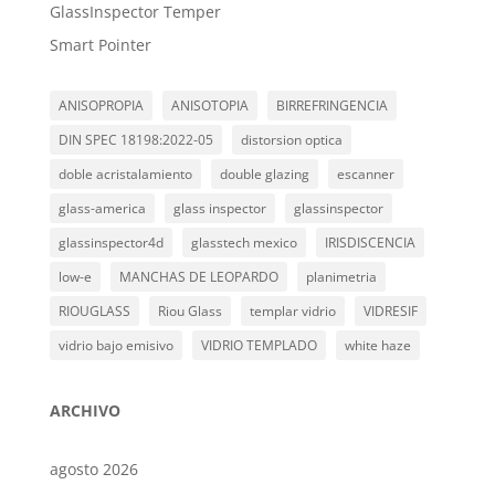
GlassInspector Temper
Smart Pointer
ANISOPROPIA
ANISOTOPIA
BIRREFRINGENCIA
DIN SPEC 18198:2022-05
distorsion optica
doble acristalamiento
double glazing
escanner
glass-america
glass inspector
glassinspector
glassinspector4d
glasstech mexico
IRISDISCENCIA
low-e
MANCHAS DE LEOPARDO
planimetria
RIOUGLASS
Riou Glass
templar vidrio
VIDRESIF
vidrio bajo emisivo
VIDRIO TEMPLADO
white haze
ARCHIVO
agosto 2026