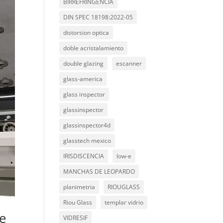
BIRREFRINGENCIA
DIN SPEC 18198:2022-05
distorsion optica
doble acristalamiento
double glazing
escanner
glass-america
glass inspector
glassinspector
glassinspector4d
glasstech mexico
IRISDISCENCIA
low-e
MANCHAS DE LEOPARDO
planimetria
RIOUGLASS
Riou Glass
templar vidrio
de
VIDRESIF