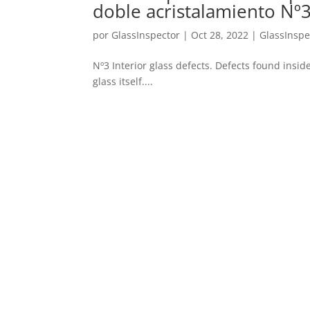
doble acristalamiento Nº
por
GlassInspector
|
Oct 28, 2022
|
GlassInspe
Nº3 Interior glass defects. Defects found insi
glass itself....