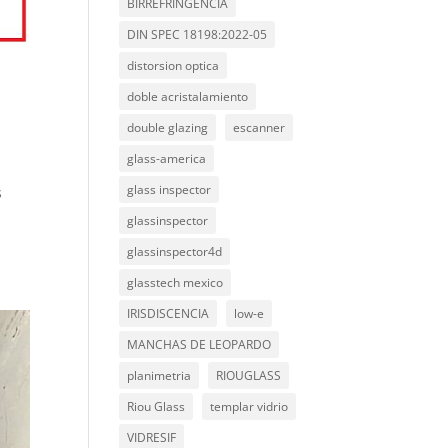
BIRREFRINGENCIA
DIN SPEC 18198:2022-05
distorsion optica
doble acristalamiento
double glazing
escanner
glass-america
glass inspector
s
glassinspector
glassinspector4d
glasstech mexico
IRISDISCENCIA
low-e
MANCHAS DE LEOPARDO
planimetria
RIOUGLASS
Riou Glass
templar vidrio
VIDRESIF