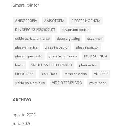
Smart Pointer
ANISOPROPIA
ANISOTOPIA
BIRREFRINGENCIA
DIN SPEC 18198:2022-05
distorsion optica
doble acristalamiento
double glazing
escanner
glass-america
glass inspector
glassinspector
glassinspector4d
glasstech mexico
IRISDISCENCIA
low-e
MANCHAS DE LEOPARDO
planimetria
RIOUGLASS
Riou Glass
templar vidrio
VIDRESIF
vidrio bajo emisivo
VIDRIO TEMPLADO
white haze
ARCHIVO
agosto 2026
julio 2026