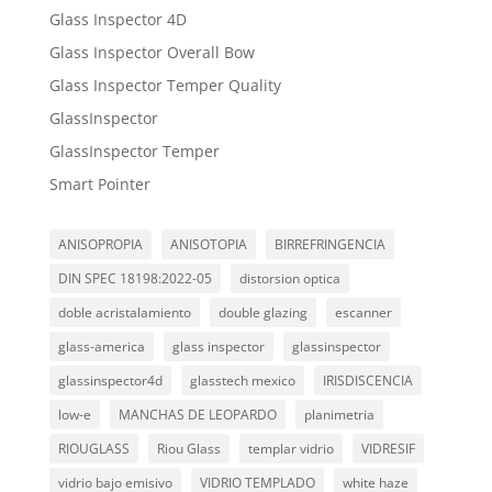
Glass Inspector 4D
Glass Inspector Overall Bow
Glass Inspector Temper Quality
GlassInspector
GlassInspector Temper
Smart Pointer
ANISOPROPIA
ANISOTOPIA
BIRREFRINGENCIA
DIN SPEC 18198:2022-05
distorsion optica
doble acristalamiento
double glazing
escanner
glass-america
glass inspector
glassinspector
glassinspector4d
glasstech mexico
IRISDISCENCIA
low-e
MANCHAS DE LEOPARDO
planimetria
RIOUGLASS
Riou Glass
templar vidrio
VIDRESIF
vidrio bajo emisivo
VIDRIO TEMPLADO
white haze