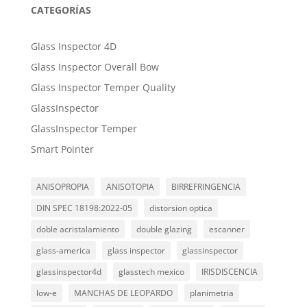
CATEGORÍAS
Glass Inspector 4D
Glass Inspector Overall Bow
Glass Inspector Temper Quality
GlassInspector
GlassInspector Temper
Smart Pointer
ANISOPROPIA
ANISOTOPIA
BIRREFRINGENCIA
DIN SPEC 18198:2022-05
distorsion optica
doble acristalamiento
double glazing
escanner
glass-america
glass inspector
glassinspector
glassinspector4d
glasstech mexico
IRISDISCENCIA
low-e
MANCHAS DE LEOPARDO
planimetria