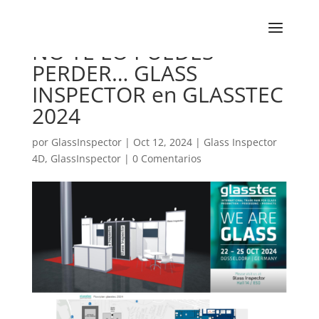
NO TE LO PUEDES
PERDER… GLASS
INSPECTOR en GLASSTEC
2024
por
GlassInspector
|
Oct 12, 2024
|
Glass Inspector
4D
,
GlassInspector
|
0 Comentarios