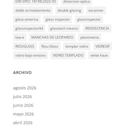
DIN SPEC 18198:2022-05
distorsion optica
doble acristalamiento
double glazing
escanner
glass-america
glass inspector
glassinspector
glassinspector4d
glasstech mexico
IRISDISCENCIA
low-e
MANCHAS DE LEOPARDO
planimetria
RIOUGLASS
Riou Glass
templar vidrio
VIDRESIF
vidrio bajo emisivo
VIDRIO TEMPLADO
white haze
ARCHIVO
agosto 2026
julio 2026
junio 2026
mayo 2026
abril 2026