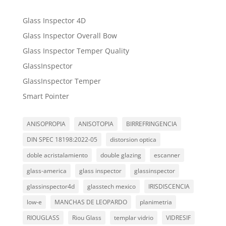
Glass Inspector 4D
Glass Inspector Overall Bow
Glass Inspector Temper Quality
GlassInspector
GlassInspector Temper
Smart Pointer
ANISOPROPIA
ANISOTOPIA
BIRREFRINGENCIA
DIN SPEC 18198:2022-05
distorsion optica
doble acristalamiento
double glazing
escanner
glass-america
glass inspector
glassinspector
glassinspector4d
glasstech mexico
IRISDISCENCIA
low-e
MANCHAS DE LEOPARDO
planimetria
RIOUGLASS
Riou Glass
templar vidrio
VIDRESIF