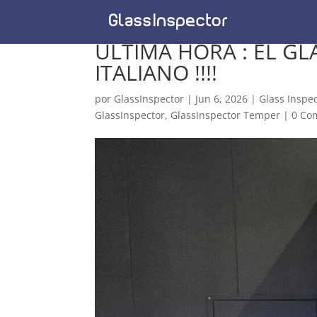
ULTIMA HORA : EL G
ITALIANO !!!!
por
GlassInspector
|
Jun 6, 2026
|
Glass Inspe
GlassInspector
,
GlassInspector Temper
|
0 Co