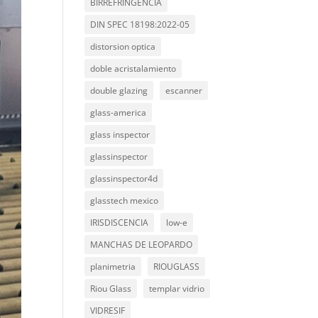
BIRREFRINGENCIA
DIN SPEC 18198:2022-05
distorsion optica
doble acristalamiento
double glazing
escanner
glass-america
glass inspector
glassinspector
glassinspector4d
glasstech mexico
IRISDISCENCIA
low-e
MANCHAS DE LEOPARDO
planimetria
RIOUGLASS
Riou Glass
templar vidrio
VIDRESIF