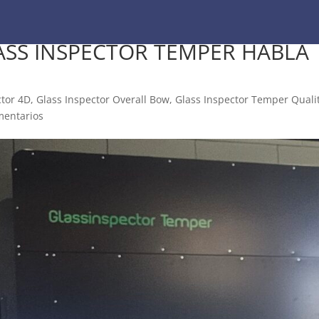
LASS INSPECTOR TEMPER HABLA
ctor 4D
,
Glass Inspector Overall Bow
,
Glass Inspector Temper Quali
mentarios