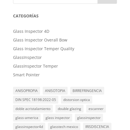
CATEGORÍAS
Glass Inspector 4D
Glass Inspector Overall Bow
Glass Inspector Temper Quality
GlassInspector
GlassInspector Temper
Smart Pointer
ANISOPROPIA
ANISOTOPIA
BIRREFRINGENCIA
DIN SPEC 18198:2022-05
distorsion optica
doble acristalamiento
double glazing
escanner
glass-america
glass inspector
glassinspector
glassinspector4d
glasstech mexico
IRISDISCENCIA