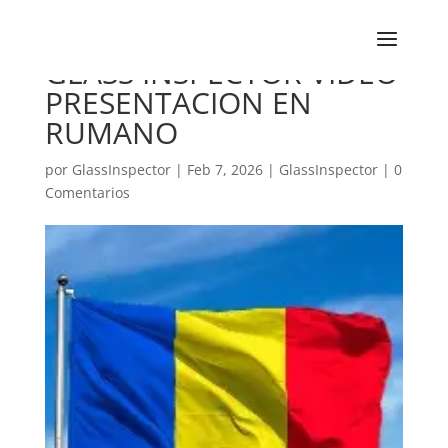
GLASS INSPECTOR VIDEO
PRESENTACION EN
RUMANO
por
GlassInspector
|
Feb 7, 2026
|
GlassInspector
|
0
Comentarios