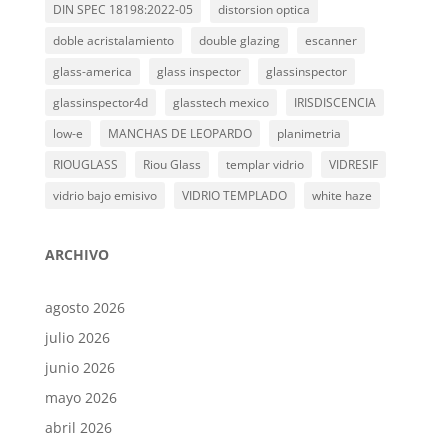
DIN SPEC 18198:2022-05
distorsion optica
doble acristalamiento
double glazing
escanner
glass-america
glass inspector
glassinspector
glassinspector4d
glasstech mexico
IRISDISCENCIA
low-e
MANCHAS DE LEOPARDO
planimetria
RIOUGLASS
Riou Glass
templar vidrio
VIDRESIF
vidrio bajo emisivo
VIDRIO TEMPLADO
white haze
ARCHIVO
agosto 2026
julio 2026
junio 2026
mayo 2026
abril 2026