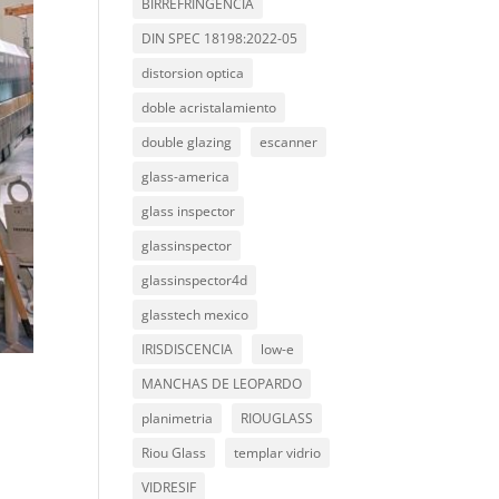
BIRREFRINGENCIA
DIN SPEC 18198:2022-05
distorsion optica
doble acristalamiento
double glazing
escanner
glass-america
glass inspector
glassinspector
glassinspector4d
glasstech mexico
IRISDISCENCIA
low-e
MANCHAS DE LEOPARDO
planimetria
RIOUGLASS
Riou Glass
templar vidrio
VIDRESIF